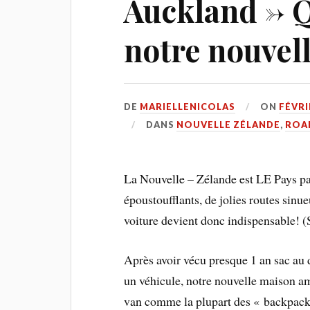
Auckland ->
notre nouvell
DE
MARIELLENICOLAS
ON
FÉVRI
DANS
NOUVELLE ZÉLANDE
,
ROA
La Nouvelle – Zélande est LE Pays par
époustoufflants, de jolies routes sinu
voiture devient donc indispensable! (S
Après avoir vécu presque 1 an sac au
un véhicule, notre nouvelle maison 
van comme la plupart des « backpacke